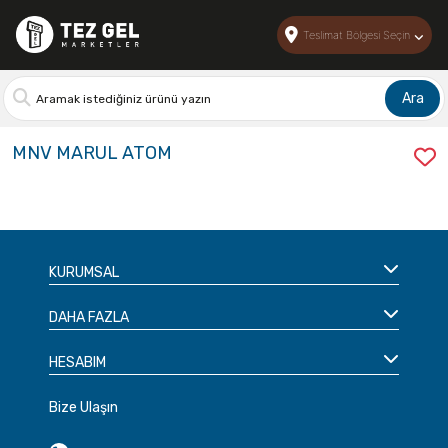
Anasayfa >
MNV MARUL ATOM
Teslimat Bölgesi Seçin
Ara
Stok Kodu:
004230
MNV MARUL ATOM
KURUMSAL
DAHA FAZLA
HESABIM
Bize Ulaşın