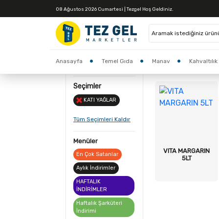
08 Ağustos 2026 Cumartesi | Tezgel Hoş Geldiniz.
Tüm Ürünler
Anasayfa
Temel Gıda
Manav
Kahvaltılık
3 Ürün
İndirimler
Market
Seçimler
KATI YAĞLAR
Tüm Seçimleri Kaldır
Menüler
VITA MARGARIN
En Çok Satanlar
5LT
Aylık İndirimler
HAFTALIK
İNDİRİMLER
Haftalık Şarküteri
İndirimi