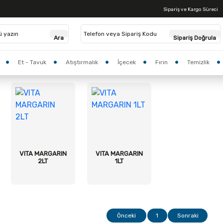
Sipariş ve Kargo Süreci
Anasayfa >
Tüm Ürünler
Ara
Sipariş Doğrula
Et - Tavuk
Atıştırmalık
İçecek
Fırın
Temizlik
VITA MARGARIN
VITA MARGARIN
2LT
1LT
Önceki
1
Sonraki