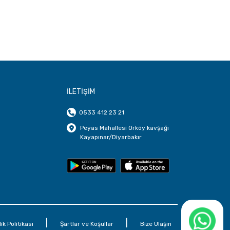
İLETİŞİM
0533 412 23 21
Peyas Mahallesi Orköy kavşağı
Kayapınar/Diyarbakır
|
|
lik Politikası
Şartlar ve Koşullar
Bize Ulaşın