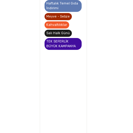
Haftalık Temel Gıda
İndirimi
Meyve - Sebze
Kahvaltılıklar
Salı Halk Günü
TEK SEFERLİK
BÜYÜK KAMPANYA