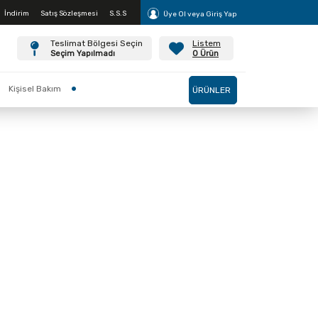
İndirim
Satış Sözleşmesi
S.S.S
Üye Ol veya Giriş Yap
Teslimat Bölgesi Seçin
Listem
Değiştir
Seçim Yapılmadı
0
Ürün
Kişisel Bakım
ÜRÜNLER