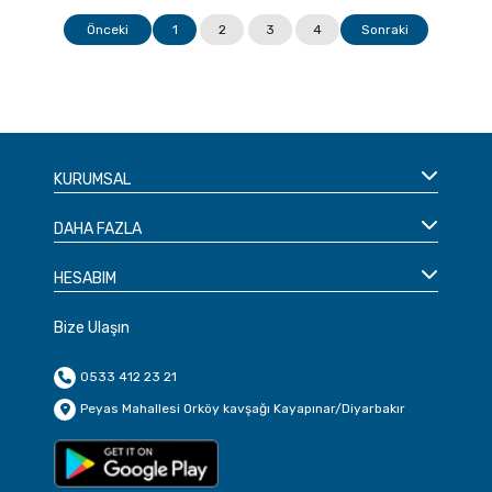
Önceki
1
2
3
4
Sonraki
KURUMSAL
DAHA FAZLA
HESABIM
Bize Ulaşın
0533 412 23 21
Peyas Mahallesi Orköy kavşağı Kayapınar/Diyarbakır