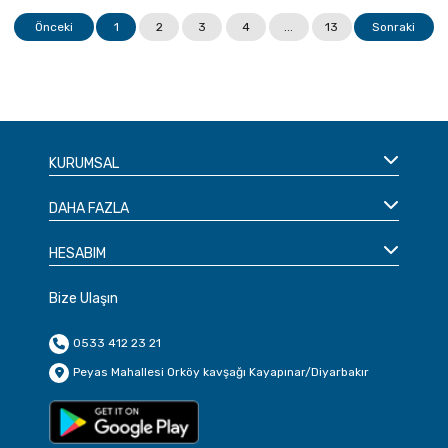
Önceki
1
2
3
4
...
13
Sonraki
KURUMSAL
DAHA FAZLA
HESABIM
Bize Ulaşın
0533 412 23 21
Peyas Mahallesi Orköy kavşağı Kayapınar/Diyarbakır