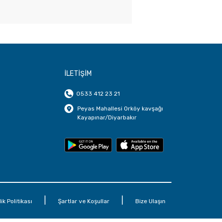
İLETİŞİM
0533 412 23 21
Peyas Mahallesi Orköy kavşağı
Kayapınar/Diyarbakır
|
|
lik Politikası
Şartlar ve Koşullar
Bize Ulaşın