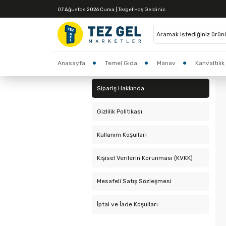
07 Ağustos 2026 Cuma | Tezgel Hoş Geldiniz.
Yardım Merkezi
Anasayfa
Temel Gıda
Manav
Kahvaltılık
İndirimler
Market
Sipariş Hakkında
Gizlilik Politikası
Kullanım Koşulları
Kişisel Verilerin Korunması (KVKK)
Mesafeli Satış Sözleşmesi
İptal ve İade Koşulları