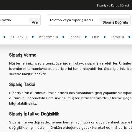
Sipariş ve Kargo Süreci
Anasayfa > Hesabım >
Yardım Merkezi
Ara
Sipariş Doğrula
Et - Tavuk
Atıştırmalık
İçecek
Fırın
Temizlik
Sipariş Verme
Müşterilerimiz, web sitemiz üzerinden kolayca sipariş verebilirler. Ürünl
işlemlerini tamamlayarak siparişlerini tamamlayabilirler. Siparişleriniz, be
sürede ulaştırılacaktır.
Sipariş Takibi
Siparişinizin durumunu takip etmek için hesabınıza giriş yapabilir ve sipa
durumunu öğrenebilirsiniz. Ayrıca, müşteri hizmetlerimizle iletişime geç
bilgi alabilirsiniz.
Sipariş İptali ve Değişiklik
Siparişinizi verdiğinizde, hemen hemen aynı gün kargoya verilmek üzere hazı
değişiklikler için lütfen mümkün olduğunca çabuk hareket edin. Sipariş iptali 