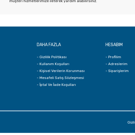
müşteri hizmetlerimize ileterek yardım alabilirsiniz.
DAHA FAZLA
HESABIM
- Gizlilik Politikası
- Profilim
- Kullanım Koşulları
- Adreslerim
- Kişisel Verilerin Korunması
- Siparişlerim
- Mesafeli Satış Sözleşmesi
- İptal Ve İade Koşulları
Gizli