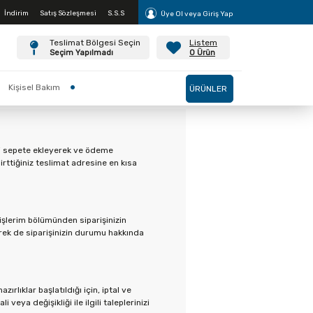
İndirim
Satış Sözleşmesi
S.S.S
Üye Ol veya Giriş Yap
Teslimat Bölgesi Seçin
Listem
Değiştir
Seçim Yapılmadı
0
Ürün
Kişisel Bakım
ÜRÜNLER
eri sepete ekleyerek ve ödeme
lirttiğiniz teslimat adresine en kısa
rişlerim bölümünden siparişinizin
erek de siparişinizin durumu hakkında
rlıklar başlatıldığı için, iptal ve
veya değişikliği ile ilgili taleplerinizi