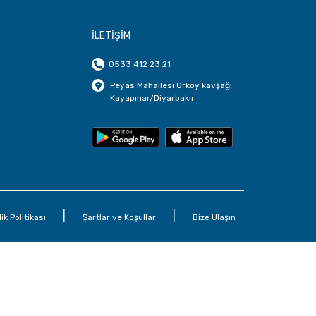
İLETİŞİM
0533 412 23 21
Peyas Mahallesi Orköy kavşağı
Kayapınar/Diyarbakır
|
|
lik Politikası
Şartlar ve Koşullar
Bize Ulaşın