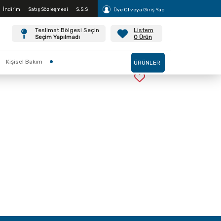
İndirim
Satış Sözleşmesi
S.S.S
Üye Ol veya Giriş Yap
Teslimat Bölgesi Seçin
Listem
Değiştir
Seçim Yapılmadı
0
Ürün
Kişisel Bakım
ÜRÜNLER
IM YESILLIKLERI