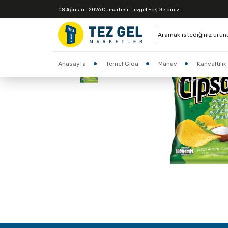
08 Ağustos 2026 Cumartesi | Tezgel Hoş Geldiniz.
Anasayfa
Temel Gıda
Manav
Kahvaltılık
İndirimler
Market