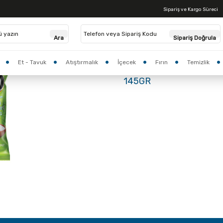
Sipariş ve Kargo Süreci
Anasayfa >
CIPSO YOGURT VE MEVSIM YESILLIKLERI 145GR
Ara
Sipariş Doğrula
Stok Kodu:
146682
Et - Tavuk
Atıştırmalık
İçecek
Fırın
Temizlik
CIPSO YOGURT VE MEVS
145GR